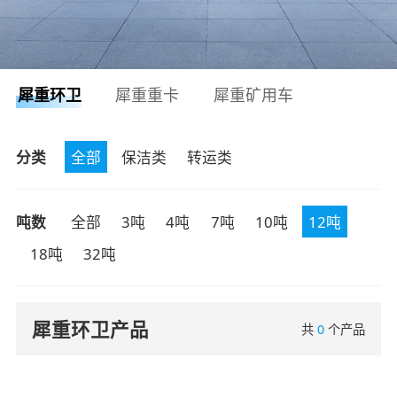
犀重环卫
犀重重卡
犀重矿用车
分类
全部
保洁类
转运类
吨数
全部
3吨
4吨
7吨
10吨
12吨
18吨
32吨
犀重环卫产品
共
0
个产品