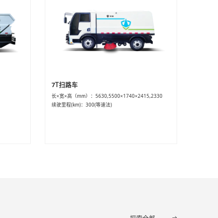
7T扫路车
长×宽×高（mm）：5630,5500×1740×2415,2330
续驶里程(km)：300(等速法)
探索全部