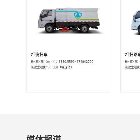
7T洗扫车
7T扫路
长×宽×高（mm）：5850,5590×1740×2220
长×宽×高（m
续驶里程(km)：300（等速法）
续驶里程(k
媒体报道