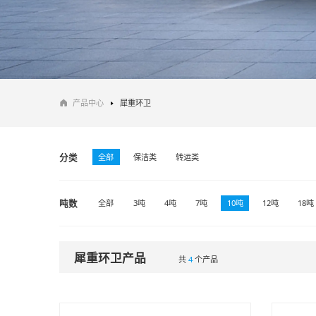
产品中心
犀重环卫
分类
全部
保洁类
转运类
吨数
全部
3吨
4吨
7吨
10吨
12吨
18吨
犀重环卫产品
共
4
个产品