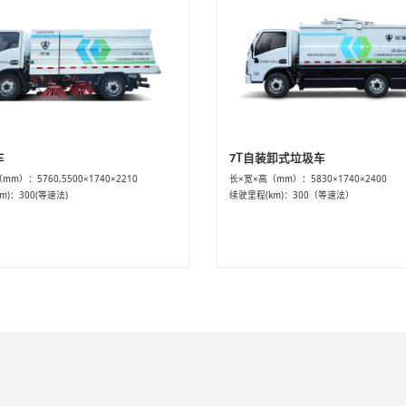
车
7T自装卸式垃圾车
m）：5760,5500×1740×2210
长×宽×高（mm）：5830×1740×2400
m)：300(等速法)
续驶里程(km)：300（等速法）