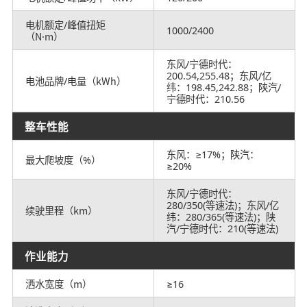
电机额定/峰值扭矩
1000/2400
（N·m）
东风/宁德时代：
200.54,255.48；东风/亿
电池品牌/电量（kWh）
纬：198.45,242.88；陕汽/
宁德时代：210.56
整车性能
东风：≥17%；陕汽：
最大爬坡度（%）
≥20%
东风/宁德时代：
280/350(等速法)；东风/亿
续驶里程（km）
纬：280/365(等速法)；陕
汽/宁德时代：210(等速法)
作业能力
洒水宽度（m）
≥16