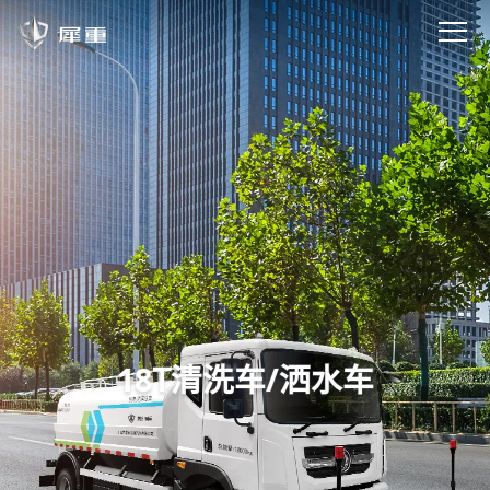
18T清洗车/洒水车