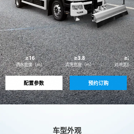
≥16
≥3.8
≥24
洒水宽度（m）
清洗宽度（m）
对冲宽度
配置参数
预约订购
车型外观